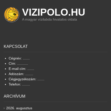
VIZIPOLO.HU
A magyar vízilabda hivatalos oldala
KAPCSOLAT
Cégnév: .......
Cím: ...........
E-mail cím: .......
Adószám: ........
Cégjegyzékszám: .......
Telefon: ........
ARCHÍVUM
2026. augusztus