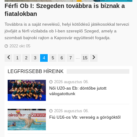
Férfi Ob I: Szegeden továbbra is bíznak a
fiatalokban
Továbbra is a saját nevelésű, helyi kötődésű játékosokkal tervezi
jövőjét a férfi vízilabda ob I-ben szereplő Szeged, amely a
szombati bajnoki rajton a Kaposvár együttesét fogadja.
2022 okt 05
…
1
2
3
4
5
6
7
15
LEGFRISSEBB HÍREINK
2026 augusztus 06.
Női U20-as Eb: döntőbe jutott
válogatottunk
2026 augusztus 06.
Fiú U16-os Vb: vereség a görögöktől