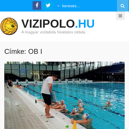
VIZIPOLO
.HU
A magyar vízilabda hivatalos oldala…
Címke: OB I