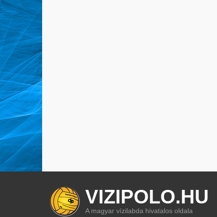
VIZIPOLO.HU
A magyar vízilabda hivatalos oldala