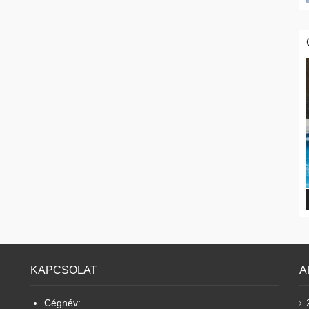
KAPCSOLAT
A
Cégnév: .......