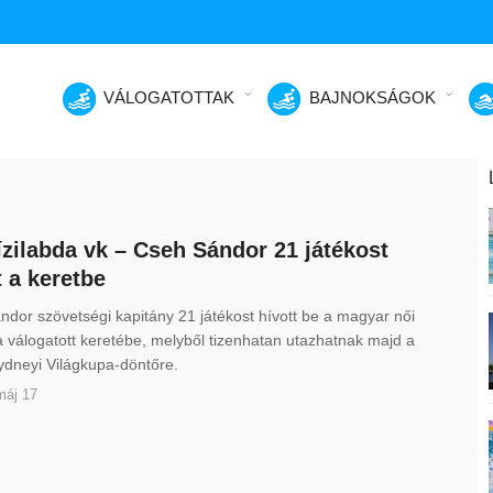
VÁLOGATOTTAK
BAJNOKSÁGOK
ízilabda vk – Cseh Sándor 21 játékost
t a keretbe
dor szövetségi kapitány 21 játékost hívott be a magyar női
a válogatott keretébe, melyből tizenhatan utazhatnak majd a
 sydneyi Világkupa-döntőre.
máj 17