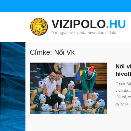
VIZIPOLO
.HU
A magyar vízilabda hivatalos oldala…
Címke: Női Vk
Női v
hívot
Cseh Sán
vízilabd
júliusi,
2026 