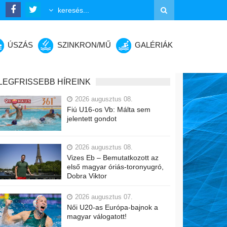
ÚSZÁS
SZINKRON/MŰ
GALÉRIÁK
LEGFRISSEBB HÍREINK
2026 augusztus 08.
Fiú U16-os Vb: Málta sem
jelentett gondot
2026 augusztus 08.
Vizes Eb – Bemutatkozott az
első magyar óriás-toronyugró,
Dobra Viktor
2026 augusztus 07.
Női U20-as Európa-bajnok a
magyar válogatott!