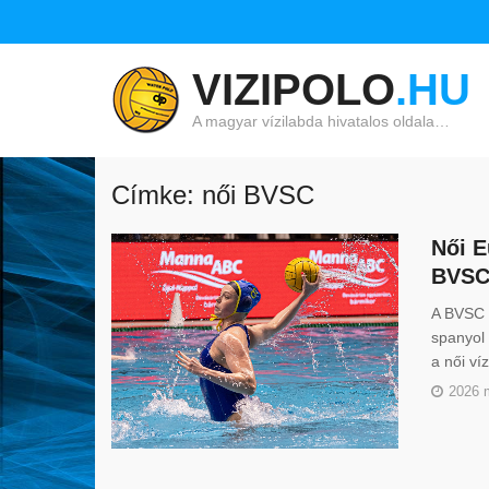
VIZIPOLO
.HU
A magyar vízilabda hivatalos oldala…
Címke: női BVSC
Női E
BVS
A BVSC 
spanyol 
a női ví
2026 