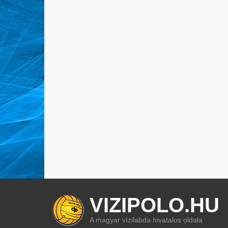
VIZIPOLO.HU
A magyar vízilabda hivatalos oldala