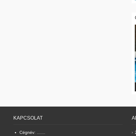
KAPCSOLAT
A
Cégnév: .......