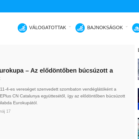
VÁLOGATOTTAK
BAJNOKSÁGOK
urokupa – Az elődöntőben búcsúzott a
C
11-4-es vereséget szenvedett szombaton vendéglátóként a
EPlus CN Catalunya együttesétől, így az elődöntőben búcsúzott
zilabda Eurokupától.
máj 17