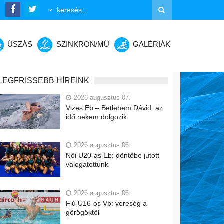
ÚSZÁS
SZINKRON/MŰ
GALÉRIÁK
LEGFRISSEBB HÍREINK
2026 augusztus 07.
Vizes Eb – Betlehem Dávid: az
idő nekem dolgozik
2026 augusztus 06.
Női U20-as Eb: döntőbe jutott
válogatottunk
2026 augusztus 06.
Fiú U16-os Vb: vereség a
görögöktől