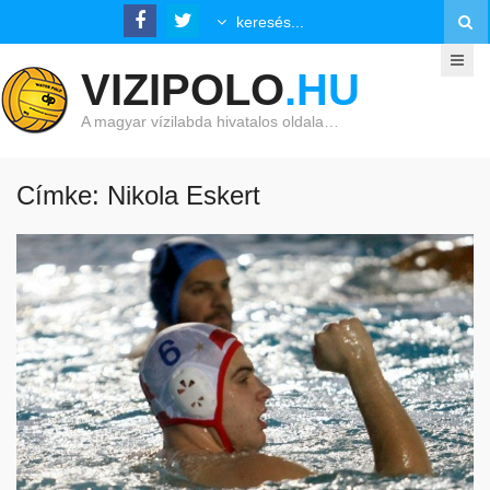
VIZIPOLO
.HU
A magyar vízilabda hivatalos oldala…
Címke: Nikola Eskert