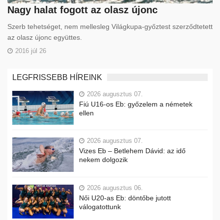
Nagy halat fogott az olasz újonc
Szerb tehetséget, nem mellesleg Világkupa-győztest szerződtetett
az olasz újonc együttes.
2016 júl 26
LEGFRISSEBB HÍREINK
2026 augusztus 07.
Fiú U16-os Eb: győzelem a németek
ellen
2026 augusztus 07.
Vizes Eb – Betlehem Dávid: az idő
nekem dolgozik
2026 augusztus 06.
Női U20-as Eb: döntőbe jutott
válogatottunk