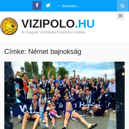
VIZIPOLO
.HU
A magyar vízilabda hivatalos oldala…
Címke: Német bajnokság