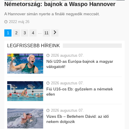
Németország: bajnok a Waspo Hannover
A Hannover simán nyerte a finálé negyedik meccsét.
2022 máj 26
…
1
2
3
4
11
LEGFRISSEBB HÍREINK
2026 augusztus 07.
Női U20-as Európa-bajnok a magyar
válogatott!
2026 augusztus 07.
Fiú U16-os Eb: győzelem a németek
ellen
2026 augusztus 07.
Vizes Eb – Betlehem Dávid: az idő
nekem dolgozik