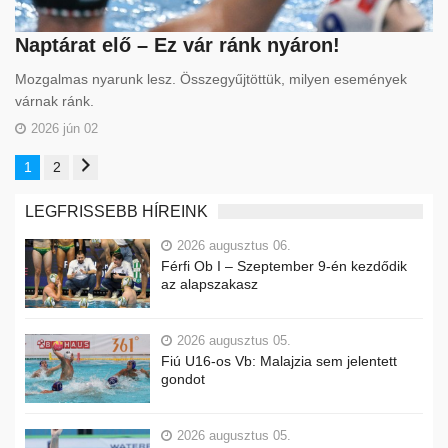
Naptárat elő – Ez vár ránk nyáron!
Mozgalmas nyarunk lesz. Összegyűjtöttük, milyen események
várnak ránk.
2026 jún 02
1
2
LEGFRISSEBB HÍREINK
2026 augusztus 06.
Férfi Ob I – Szeptember 9-én kezdődik
az alapszakasz
2026 augusztus 05.
Fiú U16-os Vb: Malajzia sem jelentett
gondot
2026 augusztus 05.