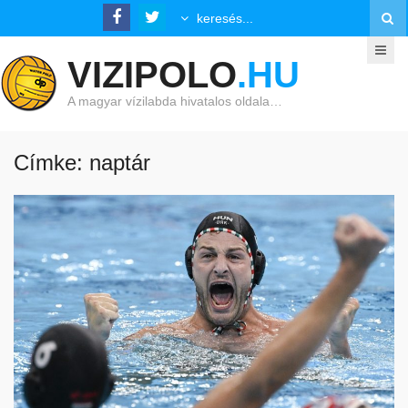
VIZIPOLO
.HU
A magyar vízilabda hivatalos oldala…
Címke: naptár