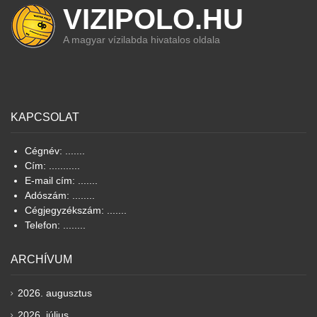
VIZIPOLO.HU
A magyar vízilabda hivatalos oldala
KAPCSOLAT
Cégnév: .......
Cím: ...........
E-mail cím: .......
Adószám: ........
Cégjegyzékszám: .......
Telefon: ........
ARCHÍVUM
2026. augusztus
2026. július