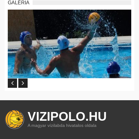
GALÉRIA
VIZIPOLO.HU
A magyar vízilabda hivatalos oldala