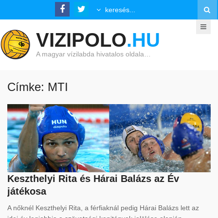
VIZIPOLO
.HU
A magyar vízilabda hivatalos oldala…
Címke: MTI
Keszthelyi Rita és Hárai Balázs az Év
játékosa
A nőknél Keszthelyi Rita, a férfiaknál pedig Hárai Balázs lett az