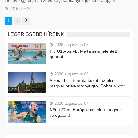
idei év legjobbja a szövetségi kapitányok jelölése alapján.
2016 dec 20
1
2
LEGFRISSEBB HÍREINK
2026 augusztus 08.
Fiú U16-os Vb: Málta sem jelentett
gondot
2026 augusztus 08.
Vizes Eb – Bemutatkozott az első
magyar óriás-toronyugró, Dobra Viktor
2026 augusztus 07.
Női U20-as Európa-bajnok a magyar
válogatott!