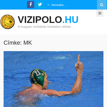
VIZIPOLO
.HU
A magyar vízilabda hivatalos oldala…
Címke: MK