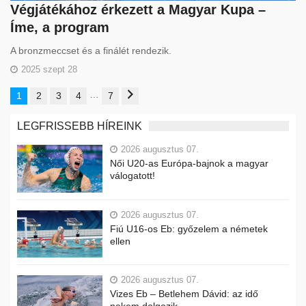
Végjátékához érkezett a Magyar Kupa –
Íme, a program
A bronzmeccset és a finálét rendezik.
2025 szept 28
…
1
2
3
4
7
LEGFRISSEBB HÍREINK
2026 augusztus 07.
Női U20-as Európa-bajnok a magyar
válogatott!
2026 augusztus 07.
Fiú U16-os Eb: győzelem a németek
ellen
2026 augusztus 07.
Vizes Eb – Betlehem Dávid: az idő
nekem dolgozik