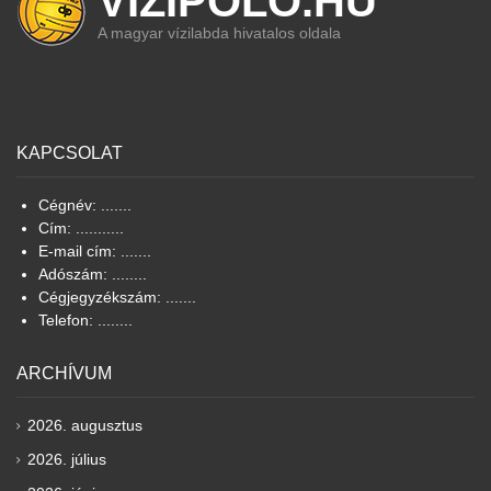
VIZIPOLO.HU
A magyar vízilabda hivatalos oldala
KAPCSOLAT
Cégnév: .......
Cím: ...........
E-mail cím: .......
Adószám: ........
Cégjegyzékszám: .......
Telefon: ........
ARCHÍVUM
2026. augusztus
2026. július