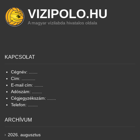
VIZIPOLO.HU
A magyar vízilabda hivatalos oldala
KAPCSOLAT
Cégnév: .......
Cím: ...........
E-mail cím: .......
Adószám: ........
Cégjegyzékszám: .......
Telefon: ........
ARCHÍVUM
2026. augusztus