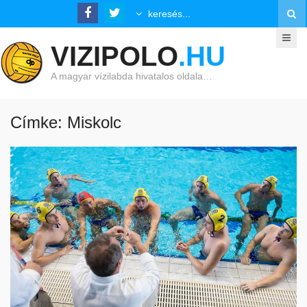
VIZIPOLO
.HU
A magyar vízilabda hivatalos oldala…
Címke: Miskolc