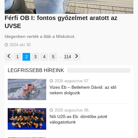
Férfi OB I: fontos győzelmet aratott az
UVSE
Idegenben verték a lilák a Miskolcot.
2024 okt 30
…
1
2
3
4
5
114
LEGFRISSEBB HÍREINK
2026 augusztus 07.
Vizes Eb – Betlehem Dávid: az idő
nekem dolgozik
2026 augusztus 06.
Női U20-as Eb: döntőbe jutott
válogatottunk