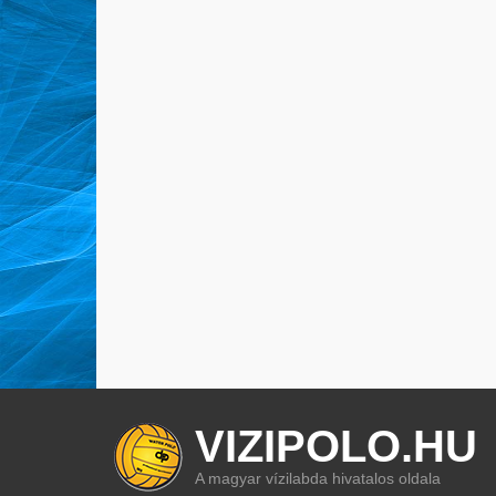
VIZIPOLO.HU
A magyar vízilabda hivatalos oldala