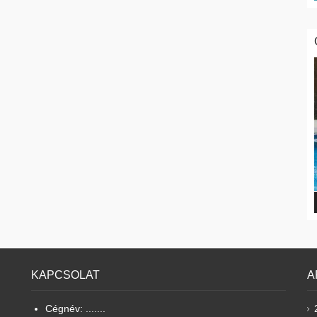
KAPCSOLAT
A
Cégnév: .......