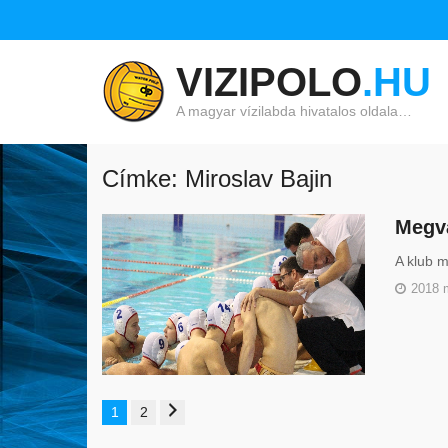
VIZIPOLO
.HU
A magyar vízilabda hivatalos oldala…
Címke: Miroslav Bajin
Megva
A klub m
2018 
1
2