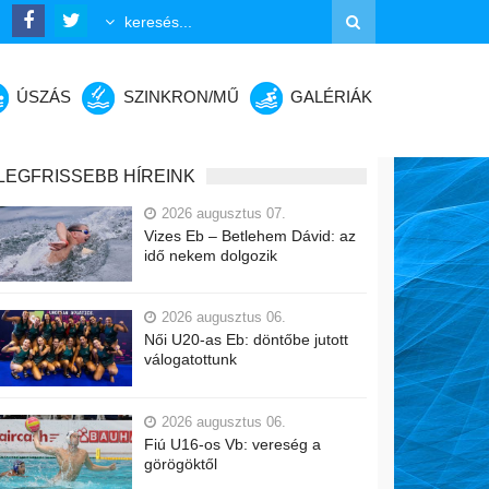
ÚSZÁS
SZINKRON/MŰ
GALÉRIÁK
LEGFRISSEBB HÍREINK
2026 augusztus 07.
Vizes Eb – Betlehem Dávid: az
idő nekem dolgozik
2026 augusztus 06.
Női U20-as Eb: döntőbe jutott
válogatottunk
2026 augusztus 06.
Fiú U16-os Vb: vereség a
görögöktől