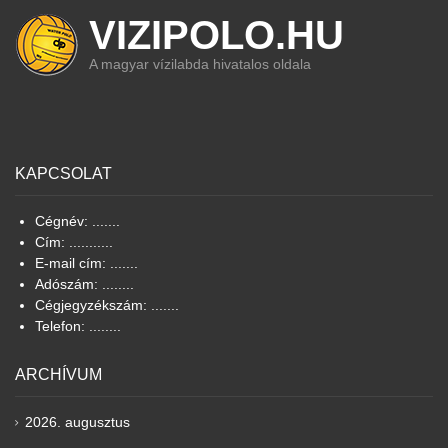
VIZIPOLO.HU
A magyar vízilabda hivatalos oldala
KAPCSOLAT
Cégnév: .......
Cím: ...........
E-mail cím: .......
Adószám: ........
Cégjegyzékszám: .......
Telefon: ........
ARCHÍVUM
2026. augusztus