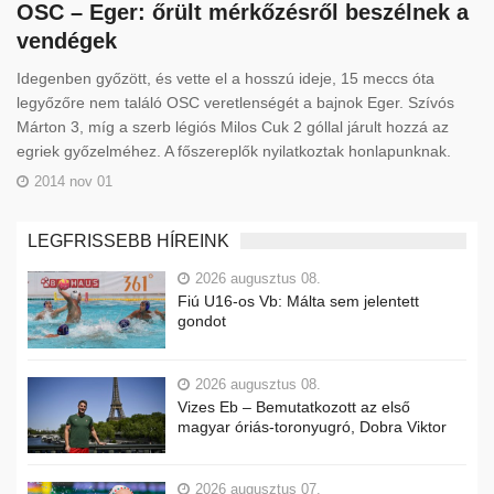
OSC – Eger: őrült mérkőzésről beszélnek a
vendégek
Idegenben győzött, és vette el a hosszú ideje, 15 meccs óta
legyőzőre nem találó OSC veretlenségét a bajnok Eger. Szívós
Márton 3, míg a szerb légiós Milos Cuk 2 góllal járult hozzá az
egriek győzelméhez. A főszereplők nyilatkoztak honlapunknak.
2014 nov 01
LEGFRISSEBB HÍREINK
2026 augusztus 08.
Fiú U16-os Vb: Málta sem jelentett
gondot
2026 augusztus 08.
Vizes Eb – Bemutatkozott az első
magyar óriás-toronyugró, Dobra Viktor
2026 augusztus 07.