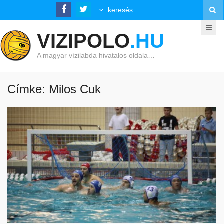
VIZIPOLO
.HU
A magyar vízilabda hivatalos oldala…
Címke: Milos Cuk