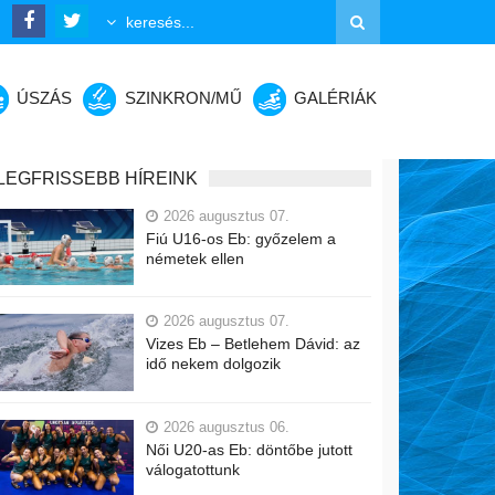
ÚSZÁS
SZINKRON/MŰ
GALÉRIÁK
LEGFRISSEBB HÍREINK
2026 augusztus 07.
Fiú U16-os Eb: győzelem a
németek ellen
2026 augusztus 07.
Vizes Eb – Betlehem Dávid: az
idő nekem dolgozik
2026 augusztus 06.
Női U20-as Eb: döntőbe jutott
válogatottunk