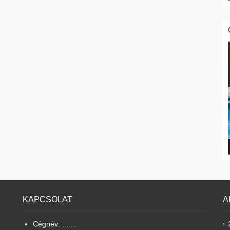
KAPCSOLAT
A
Cégnév: .......