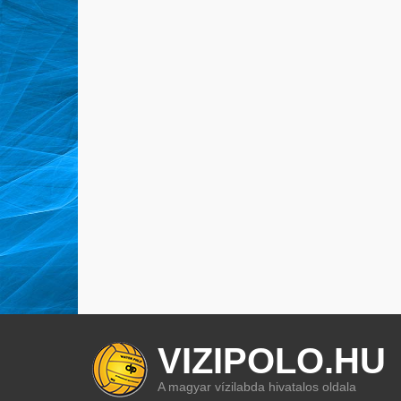
VIZIPOLO.HU
A magyar vízilabda hivatalos oldala