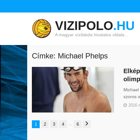
VIZIPOLO
.HU
A magyar vízilabda hivatalos oldala…
Címke: Michael Phelps
Elkép
olimp
Michael 
szoros o
2016 
…
1
2
3
4
6