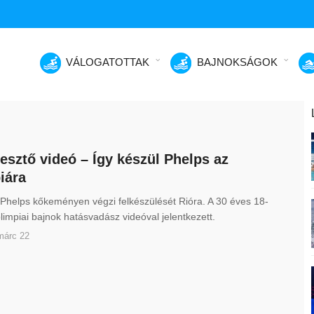
VÁLOGATOTTAK
BAJNOKSÁGOK
esztő videó – Így készül Phelps az
iára
Phelps kőkeményen végzi felkészülését Rióra. A 30 éves 18-
limpiai bajnok hatásvadász videóval jelentkezett.
márc 22