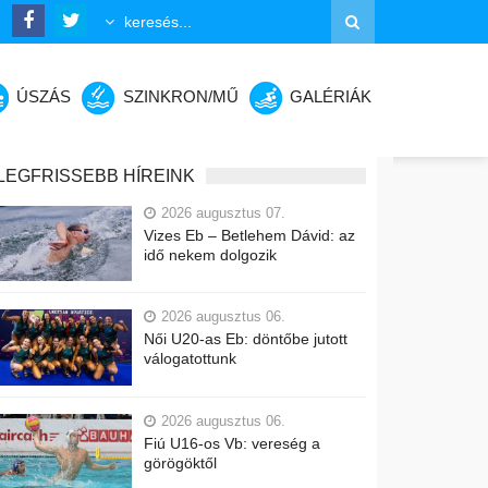
ÚSZÁS
SZINKRON/MŰ
GALÉRIÁK
LEGFRISSEBB HÍREINK
2026 augusztus 07.
Vizes Eb – Betlehem Dávid: az
idő nekem dolgozik
2026 augusztus 06.
Női U20-as Eb: döntőbe jutott
válogatottunk
2026 augusztus 06.
Fiú U16-os Vb: vereség a
görögöktől