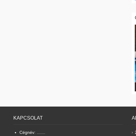
KAPCSOLAT
A
Cégnév: .......