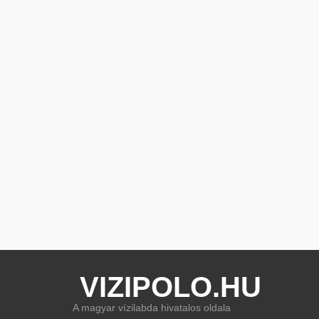
VIZIPOLO.HU
A magyar vízilabda hivatalos oldala