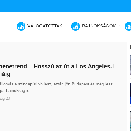
VÁLOGATOTTAK
BAJNOKSÁGOK
 menetrend – Hosszú az út a Los Angeles-i
iáig
állomás a szingapúri vb lesz, aztán jön Budapest és még lesz
pa-bajnokság is.
aug 20