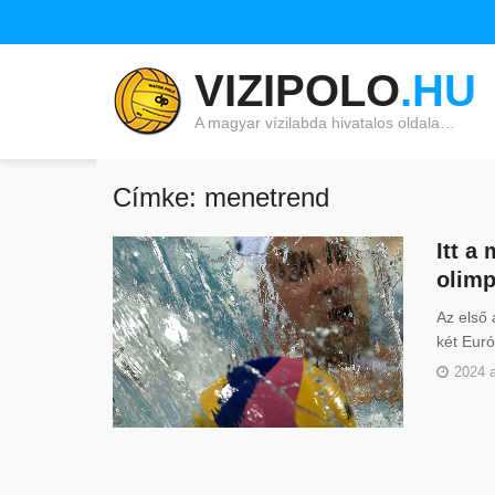
VIZIPOLO
.HU
A magyar vízilabda hivatalos oldala…
Címke: menetrend
Itt a
olimp
Az első 
két Euró
2024 