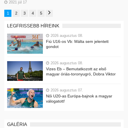
2021 júl 17
1
2
3
4
5
LEGFRISSEBB HÍREINK
2026 augusztus 08.
Fiú U16-os Vb: Málta sem jelentett
gondot
2026 augusztus 08.
Vizes Eb – Bemutatkozott az első
magyar óriás-toronyugró, Dobra Viktor
2026 augusztus 07.
Női U20-as Európa-bajnok a magyar
válogatott!
GALÉRIA