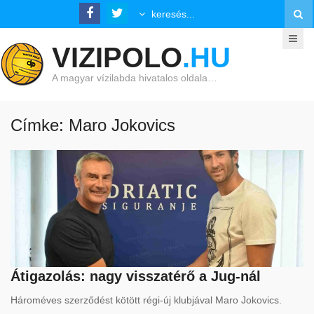
VIZIPOLO
.HU
A magyar vízilabda hivatalos oldala…
Címke: Maro Jokovics
Átigazolás: nagy visszatérő a Jug-nál
Hároméves szerződést kötött régi-új klubjával Maro Jokovics.