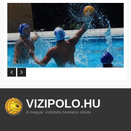
VIZIPOLO.HU
A magyar vízilabda hivatalos oldala