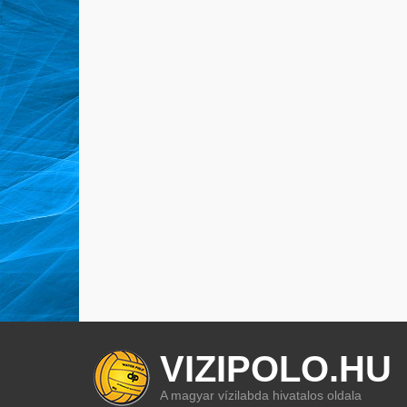
VIZIPOLO.HU
A magyar vízilabda hivatalos oldala