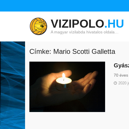
VIZIPOLO
.HU
A magyar vízilabda hivatalos oldala…
Címke: Mario Scotti Galletta
Gyász
70 éves 
2020 j