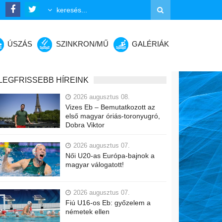
ÚSZÁS
SZINKRON/MŰ
GALÉRIÁK
LEGFRISSEBB HÍREINK
2026 augusztus 08.
Vizes Eb – Bemutatkozott az
első magyar óriás-toronyugró,
Dobra Viktor
2026 augusztus 07.
Női U20-as Európa-bajnok a
magyar válogatott!
2026 augusztus 07.
Fiú U16-os Eb: győzelem a
németek ellen