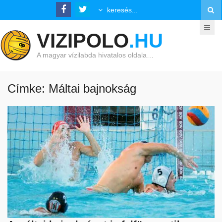
VIZIPOLO
.HU
A magyar vízilabda hivatalos oldala…
Címke: Máltai bajnokság