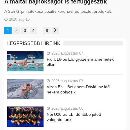
A máltai bajnokságot is felfüggesztik
A San Giljan játékosa pozitív koronavírus tesztet produkált.
2020 aug 13
…
1
2
3
4
9
LEGFRISSEBB HÍREINK
2026 augusztus 07.
Fiú U16-os Eb: győzelem a németek
ellen
2026 augusztus 07.
Vizes Eb – Betlehem Dávid: az idő
nekem dolgozik
2026 augusztus 06.
Női U20-as Eb: döntőbe jutott
válogatottunk