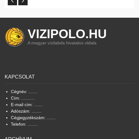
VIZIPOLO.HU
A magyar vízilabda hivatalos oldala
KAPCSOLAT
Cégnév: .......
Cím: ...........
E-mail cím: .......
Adószám: ........
Cégjegyzékszám: .......
Telefon: ........