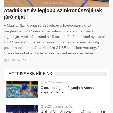
Átadták az év legjobb szinkronúszójának
járó díjat
A Magyar Szinkronúszó Szövetség a hagyományoknak
megfelelően 2014-ben is megválasztotta a sportág hazai
legjobbját. A trófeát ezúttal a 15 esztendős Fodor Adél nyerte el a
H2O Synchto SE versenyzőjeként. Idén először még egy díj
gazdára talált, miután a Medúza 21 SE színeiben versenyző
Szabó Veronkát az Év felfedezettje címben részesítették.
2014 dec 20
LEGFRISSEBB HÍREINK
2026 augusztus 10.
Olaszországban folytatja a Vasastól
eligazolt center
2026 augusztus 09.
U16-os Vb: Visszavágott válogatottunk a