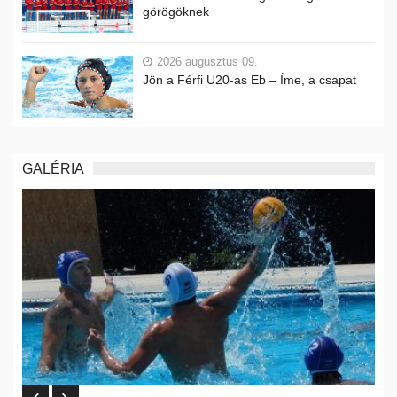
görögöknek
2026 augusztus 09.
Jön a Férfi U20-as Eb – Íme, a csapat
GALÉRIA