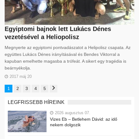
Egyiptomi bajnok lett Lukács Dénes
vezetésével a Heliopolisz
Megnyerte az egyiptomi pontvadászatot a Helipolisz csapata. Az
együttes Lukács Dénes irányításával és Bendes Viktorral a
kapuban emelhette magasba a trófeát. A sikert egy tragédia is
beárnyékolja.
2017 máj 20
1
2
3
4
5
LEGFRISSEBB HÍREINK
2026 augusztus 07.
Vizes Eb – Betlehem Dávid: az idő
nekem dolgozik