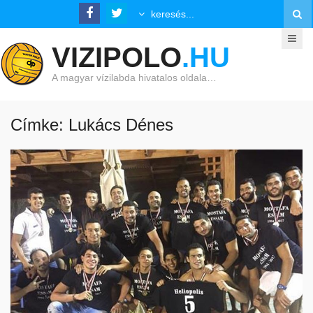
VIZIPOLO
.HU
A magyar vízilabda hivatalos oldala…
Címke: Lukács Dénes