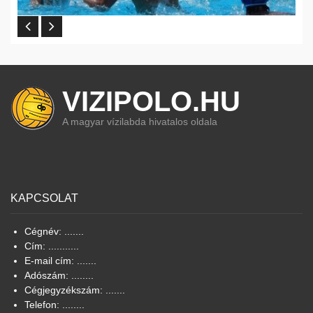
VIZIPOLO.HU
A magyar vízilabda hivatalos oldala
KAPCSOLAT
Cégnév: .......
Cím: ...........
E-mail cím: .......
Adószám: ........
Cégjegyzékszám: .......
Telefon: ........