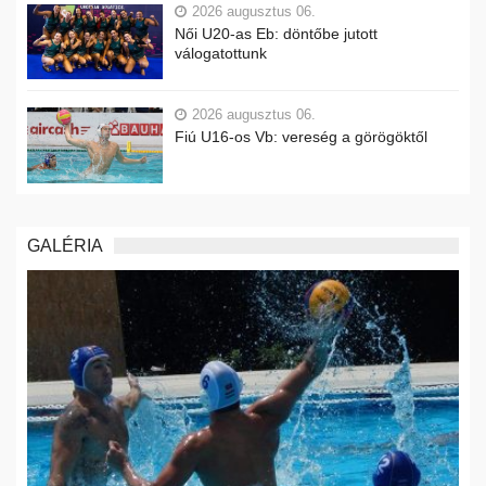
2026 augusztus 06.
Női U20-as Eb: döntőbe jutott
válogatottunk
2026 augusztus 06.
Fiú U16-os Vb: vereség a görögöktől
GALÉRIA