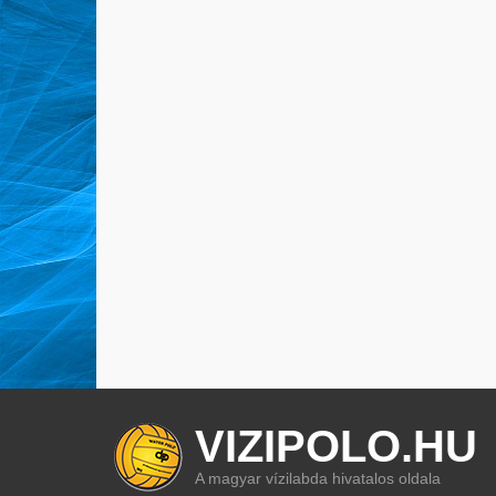
VIZIPOLO.HU
A magyar vízilabda hivatalos oldala