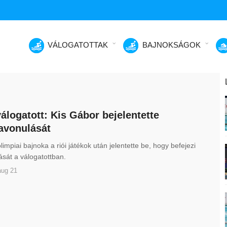
VÁLOGATOTTAK
BAJNOKSÁGOK
válogatott: Kis Gábor bejelentette
avonulását
limpiai bajnoka a riói játékok után jelentette be, hogy befejezi
ását a válogatottban.
aug 21