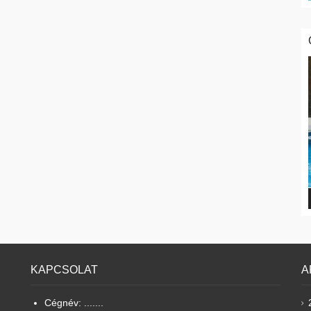
KAPCSOLAT
A
Cégnév: .......