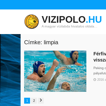
VIZIPOLO
.HU
A magyar vízilabda hivatalos oldala…
Címke: limpia
Férfi
vissz
Peking o
pályafut
2016 
1
2