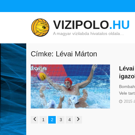
VIZIPOLO
.HU
A magyar vízilabda hivatalos oldala…
Címke: Lévai Márton
Lévai
igazo
Bombahír
Vele tar
2015 á
1
2
3
4