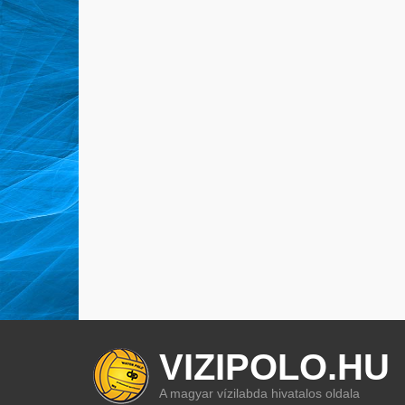
VIZIPOLO.HU
A magyar vízilabda hivatalos oldala