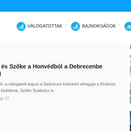
VÁLOGATOTTAK
BAJNOKSÁGOK
 és Szőke a Honvédból a Debrecenbe
l
: a válogatott kapus a Debrecen kedvéért elhagyja a fővárost.
t klubtársa, Szőke Szabolcs is.
pr 27