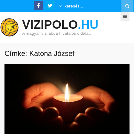
VIZIPOLO
.HU
A magyar vízilabda hivatalos oldala…
Címke: Katona József