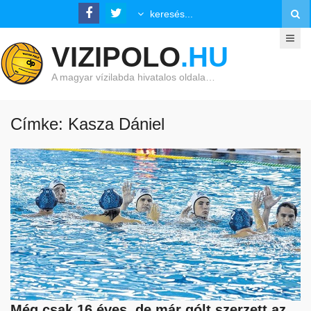
VIZIPOLO
.HU
A magyar vízilabda hivatalos oldala…
Címke: Kasza Dániel
Még csak 16 éves, de már gólt szerzett az