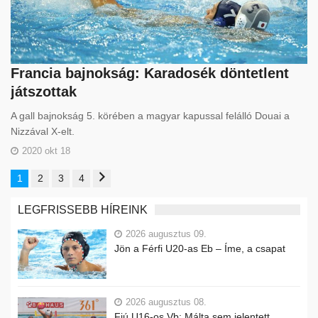
Francia bajnokság: Karadosék döntetlent
játszottak
A gall bajnokság 5. körében a magyar kapussal felálló Douai a
Nizzával X-elt.
2020 okt 18
1
2
3
4
LEGFRISSEBB HÍREINK
2026 augusztus 09.
Jön a Férfi U20-as Eb – Íme, a csapat
2026 augusztus 08.
Fiú U16-os Vb: Málta sem jelentett