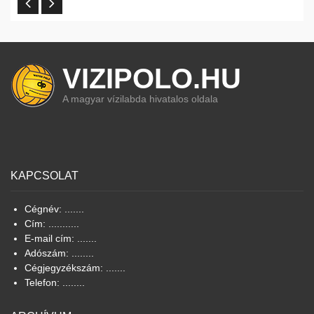
VIZIPOLO.HU
A magyar vízilabda hivatalos oldala
KAPCSOLAT
Cégnév: .......
Cím: ...........
E-mail cím: .......
Adószám: ........
Cégjegyzékszám: .......
Telefon: ........