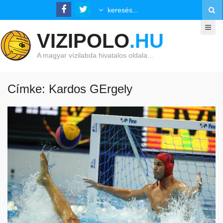
VIZIPOLO
.HU
A magyar vízilabda hivatalos oldala…
Címke: Kardos GErgely