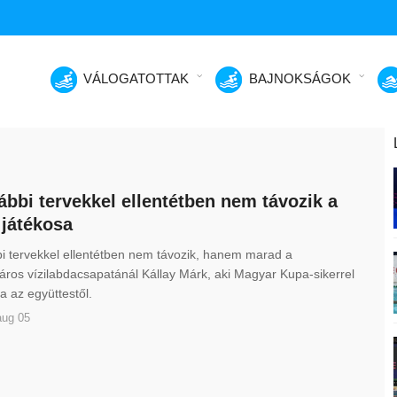
VÁLOGATOTTAK
BAJNOKSÁGOK
ábbi tervekkel ellentétben nem távozik a
 játékosa
i tervekkel ellentétben nem távozik, hanem marad a
ros vízilabdacsapatánál Kállay Márk, aki Magyar Kupa-sikerrel
 az együttestől.
aug 05