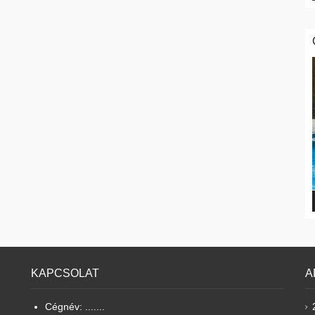
KAPCSOLAT
A
Cégnév: .......