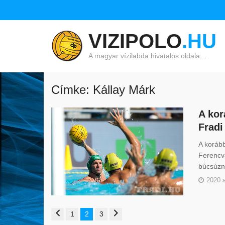
VIZIPOLO
.HU
A magyar vízilabda hivatalos oldala…
Címke: Kállay Márk
A kor
Fradi
A korább
Ferencvá
búcsúzna
2020 
1
2
3