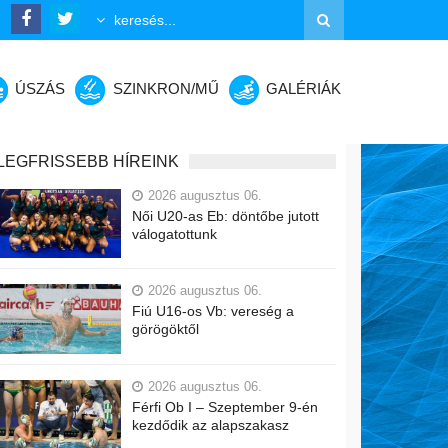
ÚSZÁS
SZINKRON/MŰ
GALÉRIÁK
LEGFRISSEBB HÍREINK
2026 augusztus 06.
Női U20-as Eb: döntőbe jutott
válogatottunk
2026 augusztus 06.
Fiú U16-os Vb: vereség a
görögöktől
2026 augusztus 06.
Férfi Ob I – Szeptember 9-én
kezdődik az alapszakasz