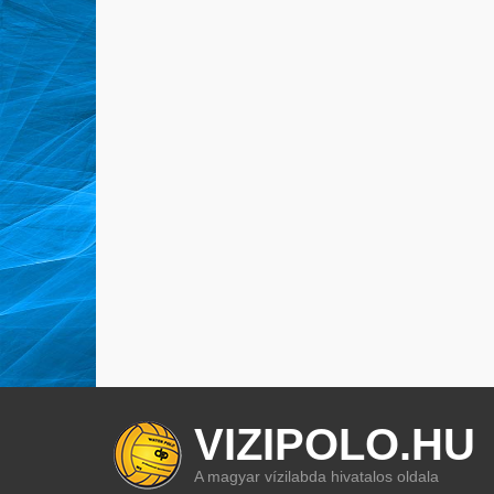
VIZIPOLO.HU
A magyar vízilabda hivatalos oldala