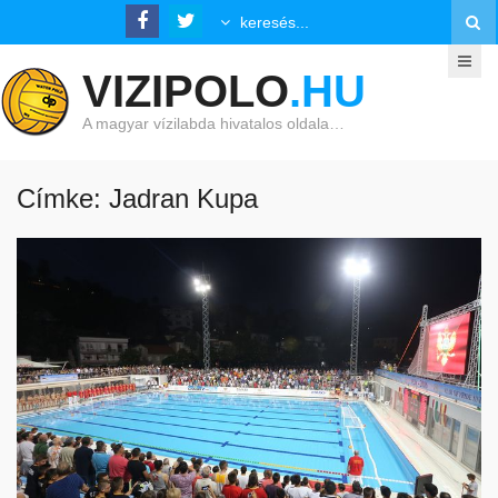
VIZIPOLO
.HU
A magyar vízilabda hivatalos oldala…
Címke: Jadran Kupa