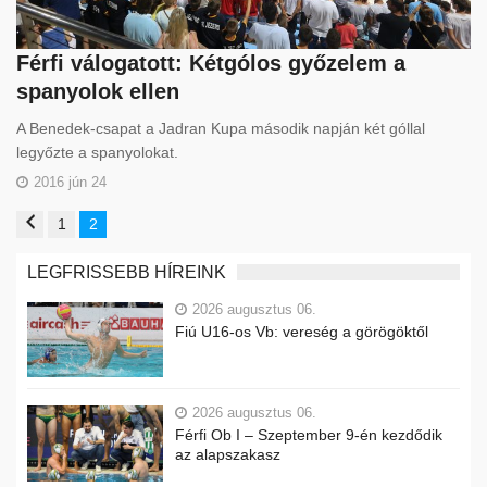
Férfi válogatott: Kétgólos győzelem a
spanyolok ellen
A Benedek-csapat a Jadran Kupa második napján két góllal
legyőzte a spanyolokat.
2016 jún 24
1
2
LEGFRISSEBB HÍREINK
2026 augusztus 06.
Fiú U16-os Vb: vereség a görögöktől
2026 augusztus 06.
Férfi Ob I – Szeptember 9-én kezdődik
az alapszakasz