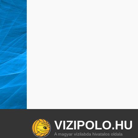
VIZIPOLO.HU
A magyar vízilabda hivatalos oldala