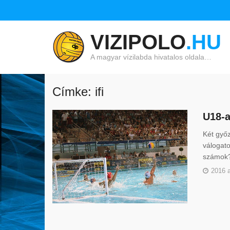
VIZIPOLO
.HU
A magyar vízilabda hivatalos oldala…
Címke: ifi
U18-a
Két győ
válogato
számok
2016 