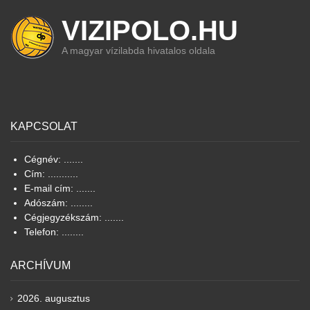
VIZIPOLO.HU
A magyar vízilabda hivatalos oldala
KAPCSOLAT
Cégnév: .......
Cím: ...........
E-mail cím: .......
Adószám: ........
Cégjegyzékszám: .......
Telefon: ........
ARCHÍVUM
2026. augusztus