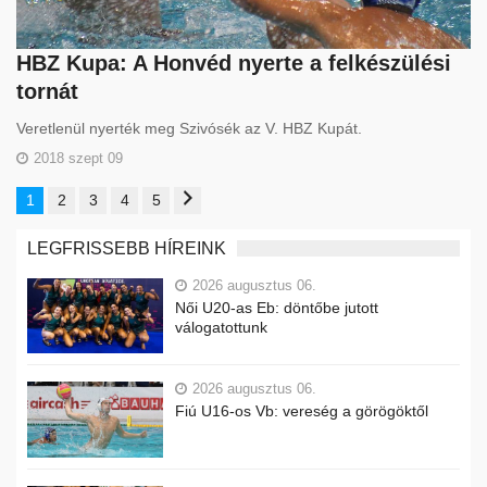
HBZ Kupa: A Honvéd nyerte a felkészülési
tornát
Veretlenül nyerték meg Szivósék az V. HBZ Kupát.
2018 szept 09
1
2
3
4
5
LEGFRISSEBB HÍREINK
2026 augusztus 06.
Női U20-as Eb: döntőbe jutott
válogatottunk
2026 augusztus 06.
Fiú U16-os Vb: vereség a görögöktől