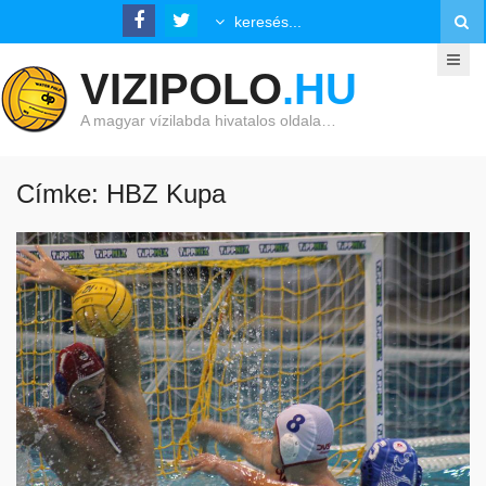
VIZIPOLO
.HU
A magyar vízilabda hivatalos oldala…
Címke: HBZ Kupa