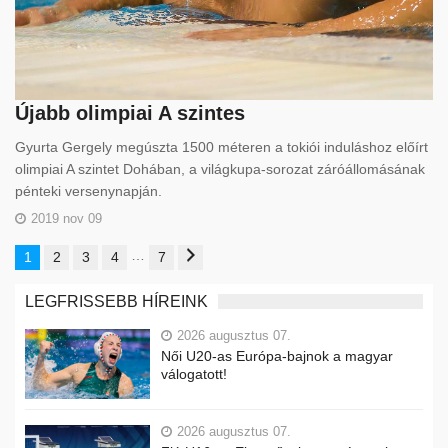
Újabb olimpiai A szintes
Gyurta Gergely megúszta 1500 méteren a tokiói induláshoz előírt
olimpiai A szintet Dohában, a világkupa-sorozat záróállomásának
pénteki versenynapján.
2019 nov 09
…
1
2
3
4
7
LEGFRISSEBB HÍREINK
2026 augusztus 07.
Női U20-as Európa-bajnok a magyar
válogatott!
2026 augusztus 07.