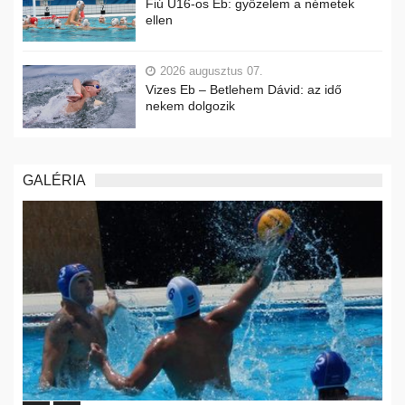
Fiú U16-os Eb: győzelem a németek
ellen
2026 augusztus 07.
Vizes Eb – Betlehem Dávid: az idő
nekem dolgozik
GALÉRIA