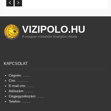
VIZIPOLO.HU
A magyar vízilabda hivatalos oldala
KAPCSOLAT
Cégnév: .......
Cím: ...........
E-mail cím: .......
Adószám: ........
Cégjegyzékszám: .......
Telefon: ........