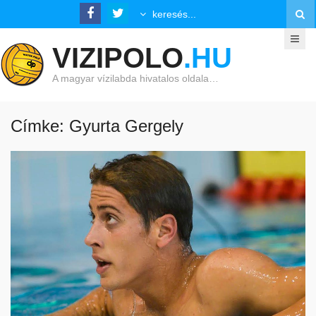
VIZIPOLO
.HU
A magyar vízilabda hivatalos oldala…
Címke: Gyurta Gergely