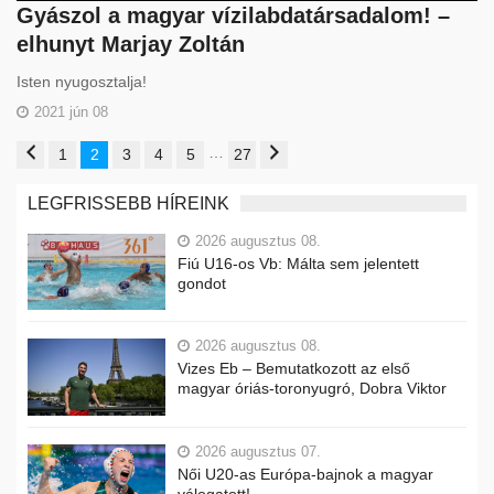
Gyászol a magyar vízilabdatársadalom! –
elhunyt Marjay Zoltán
Isten nyugosztalja!
2021 jún 08
…
1
2
3
4
5
27
LEGFRISSEBB HÍREINK
2026 augusztus 08.
Fiú U16-os Vb: Málta sem jelentett
gondot
2026 augusztus 08.
Vizes Eb – Bemutatkozott az első
magyar óriás-toronyugró, Dobra Viktor
2026 augusztus 07.
Női U20-as Európa-bajnok a magyar
válogatott!