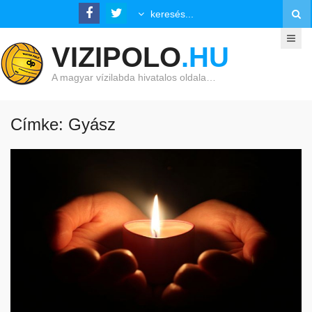
VIZIPOLO
.HU
A magyar vízilabda hivatalos oldala…
Címke: Gyász