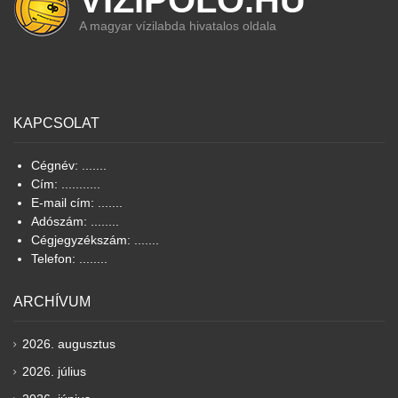
VIZIPOLO.HU
A magyar vízilabda hivatalos oldala
KAPCSOLAT
Cégnév: .......
Cím: ...........
E-mail cím: .......
Adószám: ........
Cégjegyzékszám: .......
Telefon: ........
ARCHÍVUM
2026. augusztus
2026. július