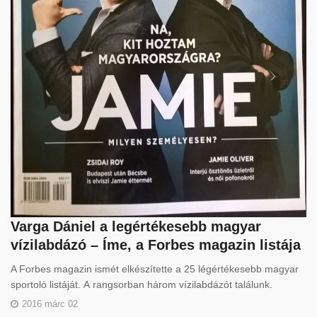
Varga Dániel a legértékesebb magyar
vízilabdázó – Íme, a Forbes magazin listája
A Forbes magazin ismét elkészítette a 25 légértékesebb magyar
sportoló listáját. A rangsorban három vízilabdázót találunk.
2016 márc 02