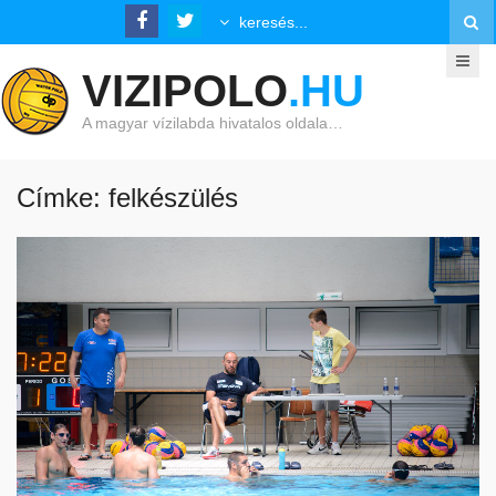
VIZIPOLO
.HU
A magyar vízilabda hivatalos oldala…
Címke: felkészülés