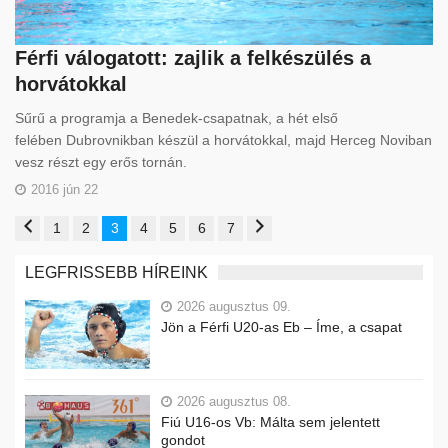
Férfi válogatott: zajlik a felkészülés a
horvátokkal
Sűrű a programja a Benedek-csapatnak, a hét első
felében Dubrovnikban készül a horvátokkal, majd Herceg Noviban
vesz részt egy erős tornán.
2016 jún 22
1
2
3
4
5
6
7
LEGFRISSEBB HÍREINK
2026 augusztus 09.
Jön a Férfi U20-as Eb – Íme, a csapat
2026 augusztus 08.
Fiú U16-os Vb: Málta sem jelentett
gondot