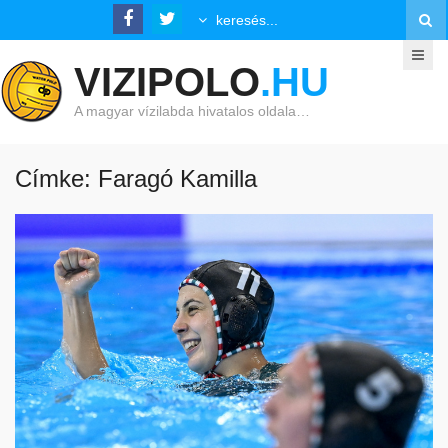
VIZIPOLO
.HU
A magyar vízilabda hivatalos oldala…
Címke: Faragó Kamilla