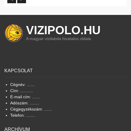
VIZIPOLO.HU
A magyar vízilabda hivatalos oldala
KAPCSOLAT
Cégnév: .......
Cím: ...........
E-mail cím: .......
Adószám: ........
Cégjegyzékszám: .......
Telefon: ........
ARCHÍVUM