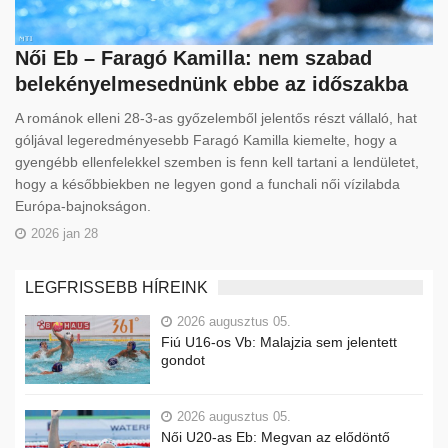
Női Eb – Faragó Kamilla: nem szabad
belekényelmesednünk ebbe az időszakba
A románok elleni 28-3-as győzelemből jelentős részt vállaló, hat
góljával legeredményesebb Faragó Kamilla kiemelte, hogy a
gyengébb ellenfelekkel szemben is fenn kell tartani a lendületet,
hogy a későbbiekben ne legyen gond a funchali női vízilabda
Európa-bajnokságon.
2026 jan 28
LEGFRISSEBB HÍREINK
2026 augusztus 05.
Fiú U16-os Vb: Malajzia sem jelentett
gondot
2026 augusztus 05.
Női U20-as Eb: Megvan az elődöntő