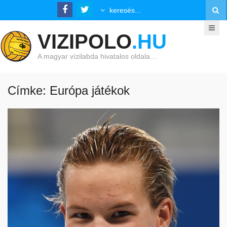
VIZIPOLO
.HU
A magyar vízilabda hivatalos oldala…
Címke: Európa játékok