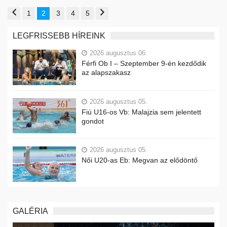
1
2
3
4
5
LEGFRISSEBB HÍREINK
2026 augusztus 06.
Férfi Ob I – Szeptember 9-én kezdődik
az alapszakasz
2026 augusztus 05.
Fiú U16-os Vb: Malajzia sem jelentett
gondot
2026 augusztus 05.
Női U20-as Eb: Megvan az elődöntő
GALÉRIA