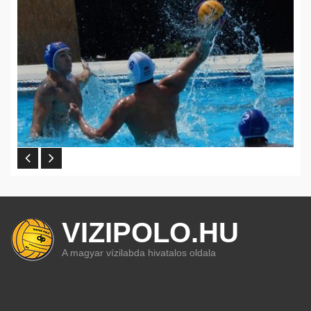
VIZIPOLO.HU
A magyar vízilabda hivatalos oldala