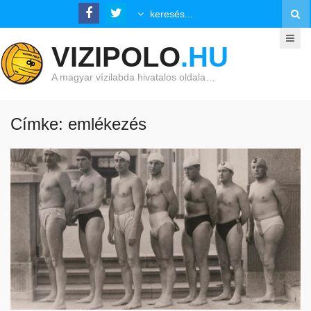
VIZIPOLO
.HU
A magyar vízilabda hivatalos oldala…
Címke: emlékezés