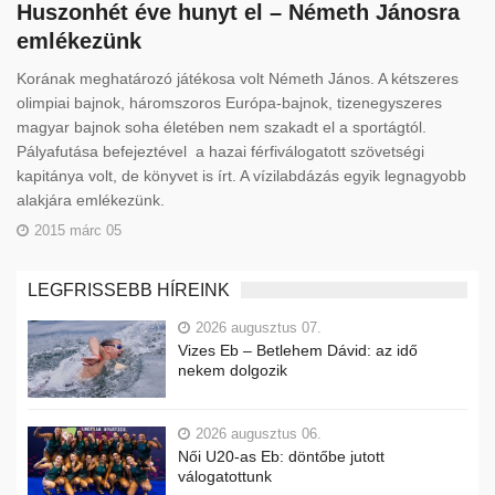
Huszonhét éve hunyt el – Németh Jánosra
emlékezünk
Korának meghatározó játékosa volt Németh János. A kétszeres
olimpiai bajnok, háromszoros Európa-bajnok, tizenegyszeres
magyar bajnok soha életében nem szakadt el a sportágtól.
Pályafutása befejeztével a hazai férfiválogatott szövetségi
kapitánya volt, de könyvet is írt. A vízilabdázás egyik legnagyobb
alakjára emlékezünk.
2015 márc 05
LEGFRISSEBB HÍREINK
2026 augusztus 07.
Vizes Eb – Betlehem Dávid: az idő
nekem dolgozik
2026 augusztus 06.
Női U20-as Eb: döntőbe jutott
válogatottunk