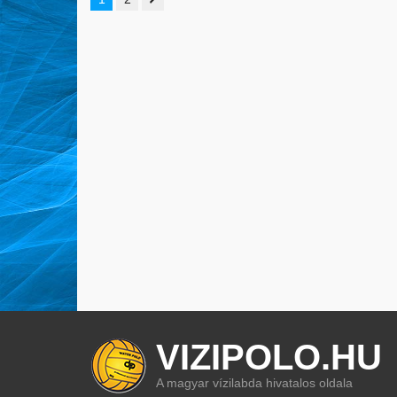
VIZIPOLO.HU
A magyar vízilabda hivatalos oldala