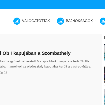
VÁLOGATOTTAK
BAJNOKSÁGOK
fi Ob I kapujában a Szombathely
ontos győzelmet aratott Matajsz Márk csapata a férfi Ob I/b
ában, amellyel az elsőosztály kapujába került a vasi együttes.
ún 03