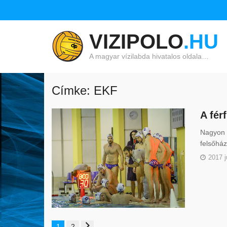
VIZIPOLO
.HU
A magyar vízilabda hivatalos oldala…
Címke: EKF
A fér
Nagyon f
felsőház
2017 j
1
2