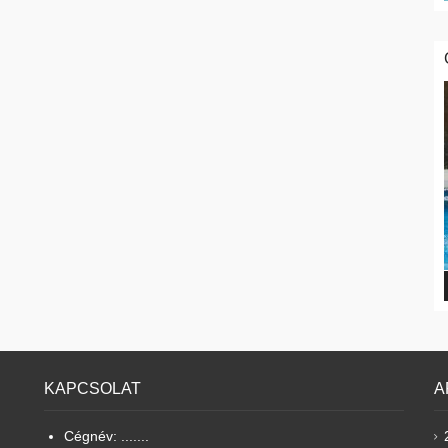
KAPCSOLAT
A
Cégnév: .......