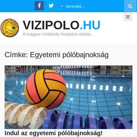
VIZIPOLO
.HU
A magyar vízilabda hivatalos oldala…
Címke: Egyetemi pólóbajnokság
Indul az egyetemi pólóbajnokság!