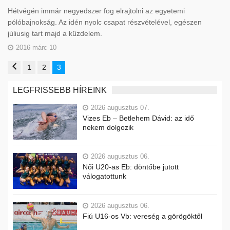
Hétvégén immár negyedszer fog elrajtolni az egyetemi
pólóbajnokság. Az idén nyolc csapat részvételével, egészen
júliusig tart majd a küzdelem.
2016 márc 10
1
2
3
LEGFRISSEBB HÍREINK
2026 augusztus 07.
Vizes Eb – Betlehem Dávid: az idő
nekem dolgozik
2026 augusztus 06.
Női U20-as Eb: döntőbe jutott
válogatottunk
2026 augusztus 06.
Fiú U16-os Vb: vereség a görögöktől