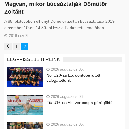
Megvan, mikor búcsúztatják Dömötör
Zoltánt
A 85. életévében elhunyt Dömötör Zoltán búcsúztatása 2019.
december 10-én 14:30-tól lesz a Farkasréti temetőben.
2019 nov 28
1
2
LEGFRISSEBB HÍREINK
2026 augusztus 06.
Női U20-as Eb: döntőbe jutott
válogatottunk
2026 augusztus 06.
Fiú U16-os Vb: vereség a görögöktől
2026 augusztus 06.