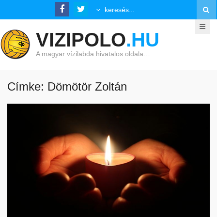
VIZIPOLO
.HU
A magyar vízilabda hivatalos oldala…
Címke: Dömötör Zoltán