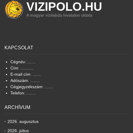
VIZIPOLO.HU
A magyar vízilabda hivatalos oldala
KAPCSOLAT
Cégnév: .......
Cím: ...........
E-mail cím: .......
Adószám: ........
Cégjegyzékszám: .......
Telefon: ........
ARCHÍVUM
2026. augusztus
2026. július