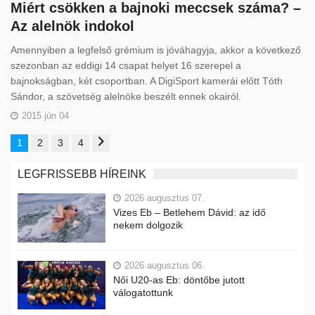
Miért csökken a bajnoki meccsek száma? –
Az alelnök indokol
Amennyiben a legfelső grémium is jóváhagyja, akkor a következő
szezonban az eddigi 14 csapat helyet 16 szerepel a
bajnokságban, két csoportban. A DigiSport kamerái előtt Tóth
Sándor, a szövetség alelnöke beszélt ennek okairól.
2015 jún 04
1
2
3
4
LEGFRISSEBB HÍREINK
2026 augusztus 07.
Vizes Eb – Betlehem Dávid: az idő
nekem dolgozik
2026 augusztus 06.
Női U20-as Eb: döntőbe jutott
válogatottunk