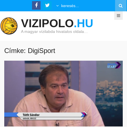
VIZIPOLO
.HU
A magyar vízilabda hivatalos oldala…
Címke: DigiSport