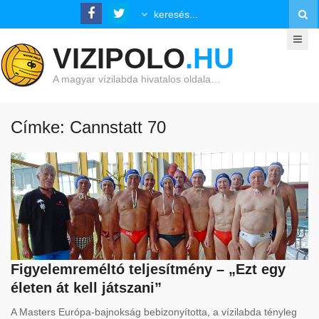
VIZIPOLO
.HU
A magyar vízilabda hivatalos oldala…
Címke: Cannstatt 70
Figyelemreméltó teljesítmény – „Ezt egy
életen át kell játszani”
A Masters Európa-bajnokság bebizonyította, a vízilabda tényleg