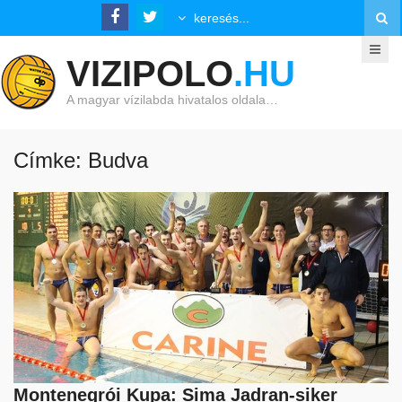
VIZIPOLO
.HU
A magyar vízilabda hivatalos oldala…
Címke: Budva
Montenegrói Kupa: Sima Jadran-siker