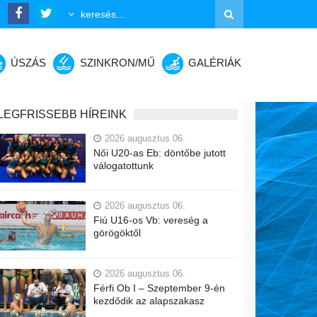
ÚSZÁS
SZINKRON/MŰ
GALÉRIÁK
LEGFRISSEBB HÍREINK
2026 augusztus 06.
Női U20-as Eb: döntőbe jutott
válogatottunk
2026 augusztus 06.
Fiú U16-os Vb: vereség a
görögöktől
2026 augusztus 06.
Férfi Ob I – Szeptember 9-én
kezdődik az alapszakasz