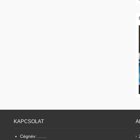
KAPCSOLAT
A
Cégnév: .......