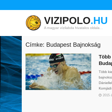
VIZIPOLO
.HU
A magyar vízilabda hivatalos oldala…
Címke: Budapest Bajnokság
Több 
Buda
Több ki
bajnoksá
Dánielle
Komjádi
2015 á