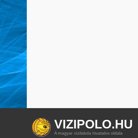
VIZIPOLO.HU
A magyar vízilabda hivatalos oldala