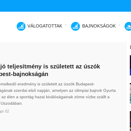
VÁLOGATOTTAK
BAJNOKSÁGOK
jó teljesítmény is született az úszók
pest-bajnokságán
emelkedő eredmény is született az úszók Budapest-
gának szerdai első napján, amelyen az olimpiai bajnok Gyurta
l az élen a sportág hazai kiválóságainak zöme vízbe szállt a
 Uszodában.
pr 02