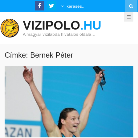
VIZIPOLO
.HU
A magyar vízilabda hivatalos oldala…
Címke: Bernek Péter