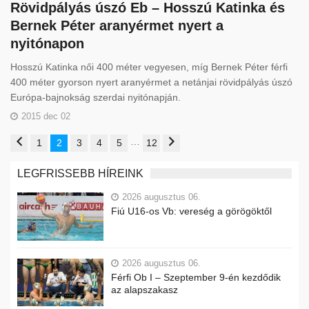
Rövidpályás úszó Eb – Hosszú Katinka és
Bernek Péter aranyérmet nyert a
nyitónapon
Hosszú Katinka női 400 méter vegyesen, míg Bernek Péter férfi
400 méter gyorson nyert aranyérmet a netánjai rövidpályás úszó
Európa-bajnokság szerdai nyitónapján.
2015 dec 02
…
1
2
3
4
5
12
LEGFRISSEBB HÍREINK
2026 augusztus 06.
Fiú U16-os Vb: vereség a görögöktől
2026 augusztus 06.
Férfi Ob I – Szeptember 9-én kezdődik
az alapszakasz