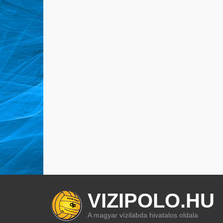
VIZIPOLO.HU
A magyar vízilabda hivatalos oldala