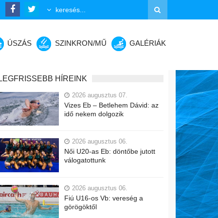
ÚSZÁS
SZINKRON/MŰ
GALÉRIÁK
LEGFRISSEBB HÍREINK
2026 augusztus 07.
Vizes Eb – Betlehem Dávid: az
idő nekem dolgozik
2026 augusztus 06.
Női U20-as Eb: döntőbe jutott
válogatottunk
2026 augusztus 06.
Fiú U16-os Vb: vereség a
görögöktől