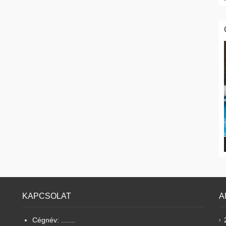
KAPCSOLAT
A
Cégnév: .......