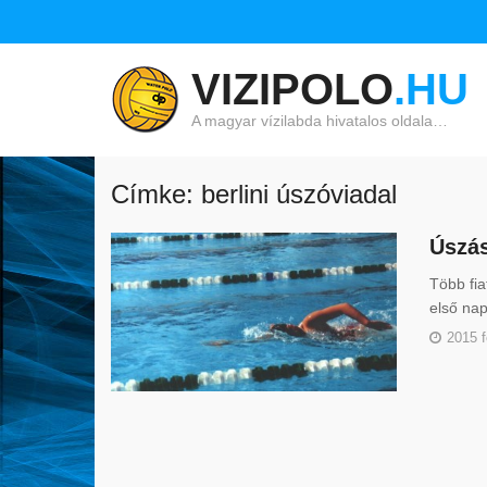
VIZIPOLO
.HU
A magyar vízilabda hivatalos oldala…
Címke: berlini úszóviadal
Úszás
Több fia
első na
2015 f