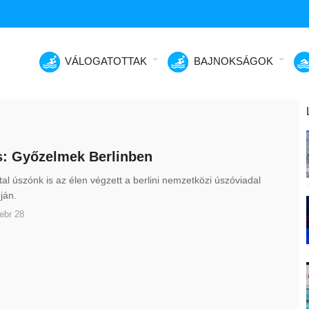
VÁLOGATOTTAK
BAJNOKSÁGOK
: Győzelmek Berlinben
tal úszónk is az élen végzett a berlini nemzetközi úszóviadal
pján.
ebr 28