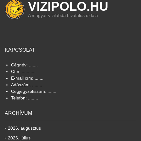
VIZIPOLO.HU
A magyar vízilabda hivatalos oldala
KAPCSOLAT
Cégnév: .......
Cím: ...........
E-mail cím: .......
Adószám: ........
Cégjegyzékszám: .......
Telefon: ........
ARCHÍVUM
2026. augusztus
2026. július