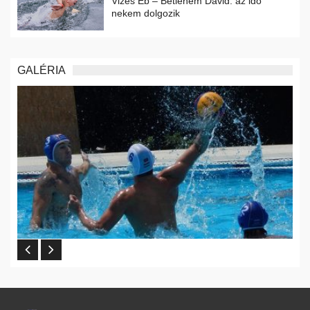
Vizes Eb – Betlehem Dávid: az idő
nekem dolgozik
GALÉRIA