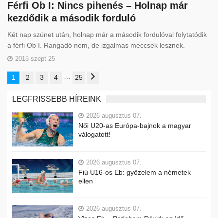
Férfi Ob I: Nincs pihenés – Holnap már
kezdődik a második forduló
Két nap szünet után, holnap már a második fordulóval folytatódik
a férfi Ob I. Rangadó nem, de izgalmas meccsek lesznek.
2015 szept 25
…
1
2
3
4
25
LEGFRISSEBB HÍREINK
2026 augusztus 07.
Női U20-as Európa-bajnok a magyar
válogatott!
2026 augusztus 07.
Fiú U16-os Eb: győzelem a németek
ellen
2026 augusztus 07.