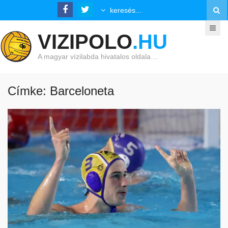
VIZIPOLO
.HU
A magyar vízilabda hivatalos oldala…
Címke: Barceloneta