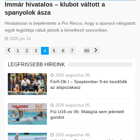
Immár hivatalos – klubot váltott a
spanyolok ásza
Hivatalosan is bejelentette a Pro Recco, hogy a spanyol válogatott
egyik legjobbja náluk játszik a következő szezonban.
2025 jún 14
…
1
2
3
4
5
6
7
60
LEGFRISSEBB HÍREINK
2026 augusztus 06.
Férfi Ob I – Szeptember 9-én kezdődik
az alapszakasz
2026 augusztus 05.
Fiú U16-os Vb: Malajzia sem jelentett
gondot
2026 augusztus 05.