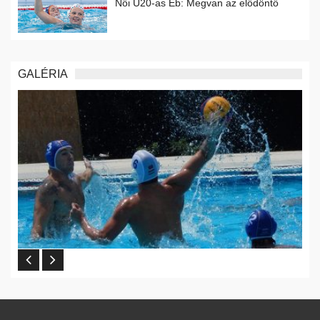
Női U20-as Eb: Megvan az elődöntő
GALÉRIA