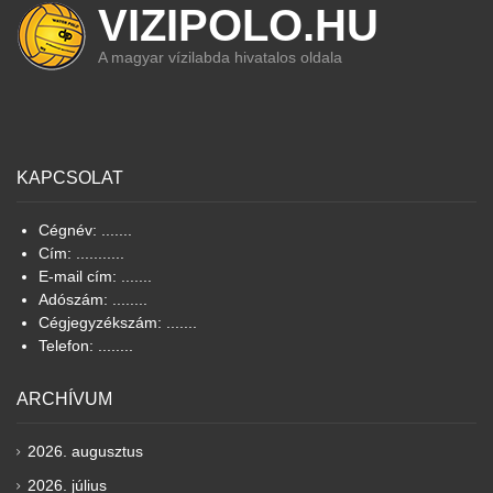
VIZIPOLO.HU
A magyar vízilabda hivatalos oldala
KAPCSOLAT
Cégnév: .......
Cím: ...........
E-mail cím: .......
Adószám: ........
Cégjegyzékszám: .......
Telefon: ........
ARCHÍVUM
2026. augusztus
2026. július