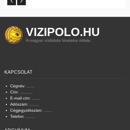
VIZIPOLO.HU
A magyar vízilabda hivatalos oldala
KAPCSOLAT
Cégnév: .......
Cím: ...........
E-mail cím: .......
Adószám: ........
Cégjegyzékszám: .......
Telefon: ........