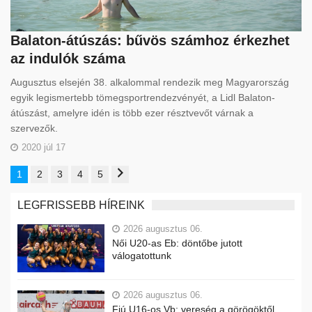
Balaton-átúszás: bűvös számhoz érkezhet
az indulók száma
Augusztus elsején 38. alkalommal rendezik meg Magyarország
egyik legismertebb tömegsportrendezvényét, a Lidl Balaton-
átúszást, amelyre idén is több ezer résztvevőt várnak a
szervezők.
2020 júl 17
1
2
3
4
5
LEGFRISSEBB HÍREINK
2026 augusztus 06.
Női U20-as Eb: döntőbe jutott
válogatottunk
2026 augusztus 06.
Fiú U16-os Vb: vereség a görögöktől