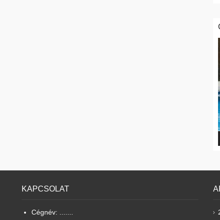
KAPCSOLAT
A
Cégnév: .......