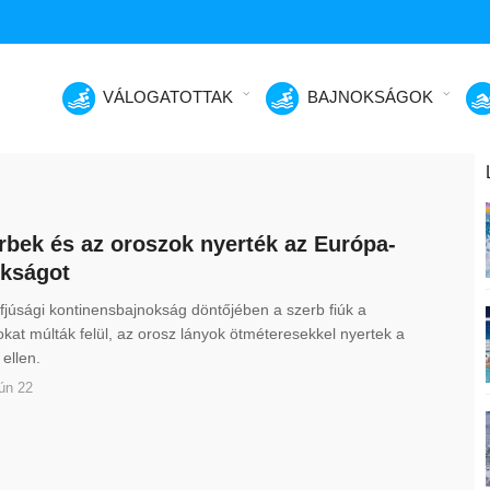
VÁLOGATOTTAK
BAJNOKSÁGOK
rbek és az oroszok nyerték az Európa-
kságot
ifjúsági kontinensbajnokság döntőjében a szerb fiúk a
kat múlták felül, az orosz lányok ötméteresekkel nyertek a
ellen.
ún 22