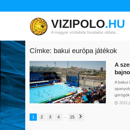
VIZIPOLO
.HU
A magyar vízilabda hivatalos oldala…
Címke: bakui európa játékok
A sze
bajno
A bakui 
spanyolo
görögök 
2015 j
…
1
2
3
4
15