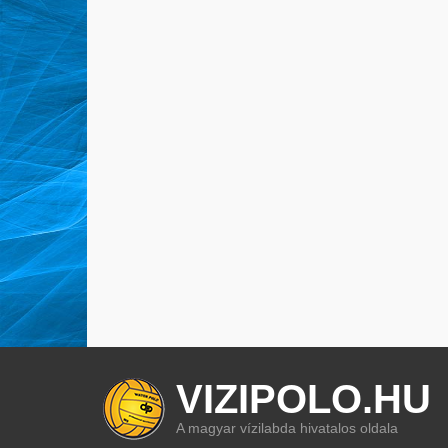
VIZIPOLO.HU
A magyar vízilabda hivatalos oldala