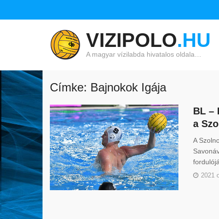
VIZIPOLO
.HU
A magyar vízilabda hivatalos oldala…
Címke: Bajnokok Igája
BL – 
a Szo
A Szolno
Savonáva
fordulój
2021 o