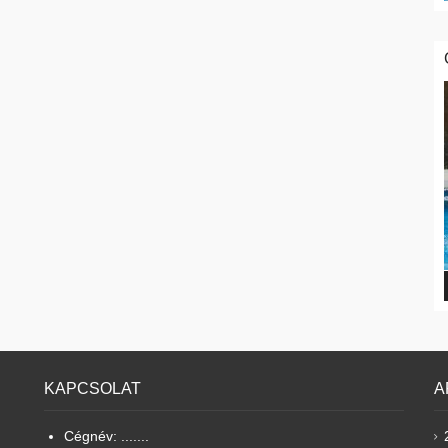
KAPCSOLAT
A
Cégnév: .......