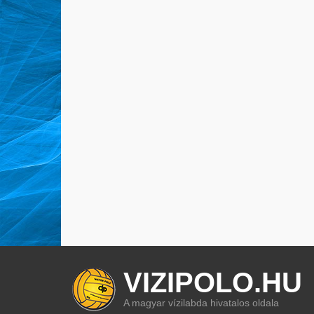
VIZIPOLO.HU
A magyar vízilabda hivatalos oldala