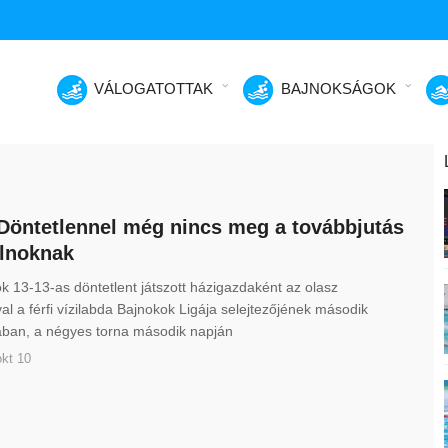
VÁLOGATOTTAK
BAJNOKSÁGOK
Döntetlennel még nincs meg a továbbjutás
lnoknak
k 13-13-as döntetlent játszott házigazdaként az olasz
l a férfi vízilabda Bajnokok Ligája selejtezőjének második
ában, a négyes torna második napján
kt 10