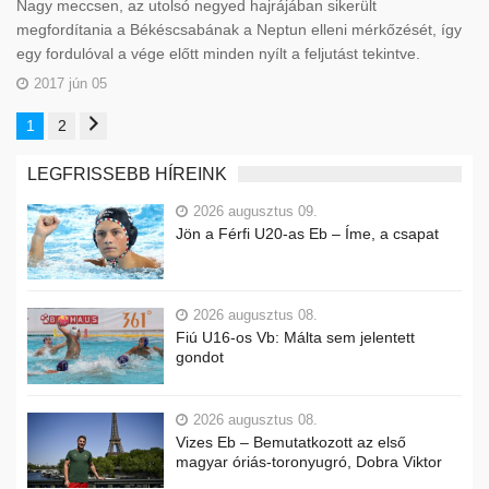
Nagy meccsen, az utolsó negyed hajrájában sikerült
megfordítania a Békéscsabának a Neptun elleni mérkőzését, így
egy fordulóval a vége előtt minden nyílt a feljutást tekintve.
2017 jún 05
1
2
LEGFRISSEBB HÍREINK
2026 augusztus 09.
Jön a Férfi U20-as Eb – Íme, a csapat
2026 augusztus 08.
Fiú U16-os Vb: Málta sem jelentett
gondot
2026 augusztus 08.
Vizes Eb – Bemutatkozott az első
magyar óriás-toronyugró, Dobra Viktor