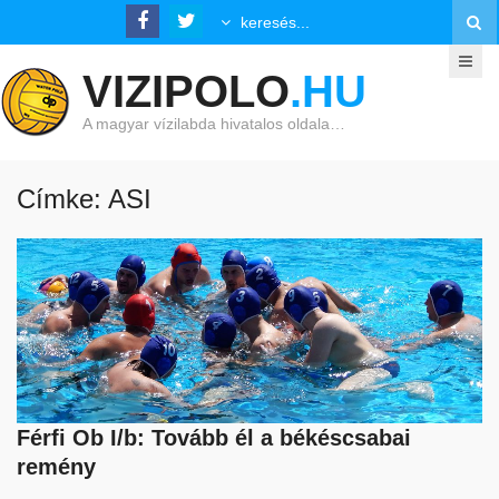
VIZIPOLO
.HU
A magyar vízilabda hivatalos oldala…
Címke: ASI
Férfi Ob I/b: Tovább él a békéscsabai
remény