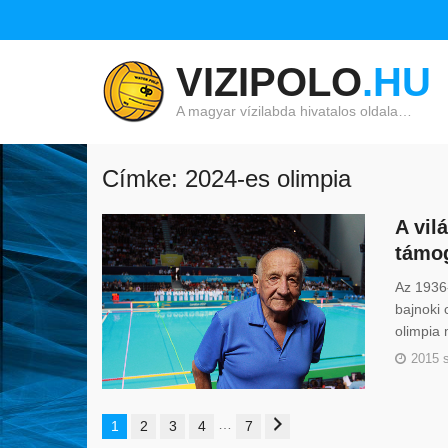
VIZIPOLO
.HU
A magyar vízilabda hivatalos oldala…
Címke: 2024-es olimpia
A vil
támog
Az 1936-
bajnoki 
olimpia
2015 
…
1
2
3
4
7