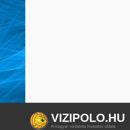
VIZIPOLO.HU
A magyar vízilabda hivatalos oldala