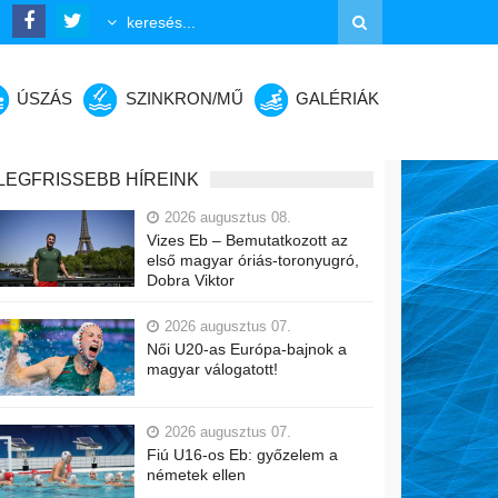
ÚSZÁS
SZINKRON/MŰ
GALÉRIÁK
LEGFRISSEBB HÍREINK
2026 augusztus 08.
Vizes Eb – Bemutatkozott az
első magyar óriás-toronyugró,
Dobra Viktor
2026 augusztus 07.
Női U20-as Európa-bajnok a
magyar válogatott!
2026 augusztus 07.
Fiú U16-os Eb: győzelem a
németek ellen