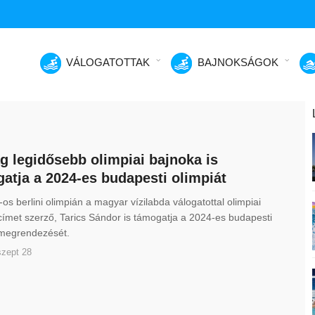
VÁLOGATOTTAK
BAJNOKSÁGOK
ág legidősebb olimpiai bajnoka is
atja a 2024-es budapesti olimpiát
os berlini olimpián a magyar vízilabda válogatottal olimpiai
címet szerző, Tarics Sándor is támogatja a 2024-es budapesti
 megrendezését.
szept 28